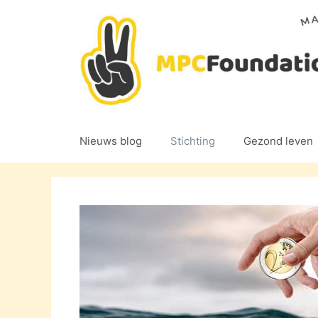
Ga
naar
de
inhoud
Nieuws blog
Stichting
Gezond leven