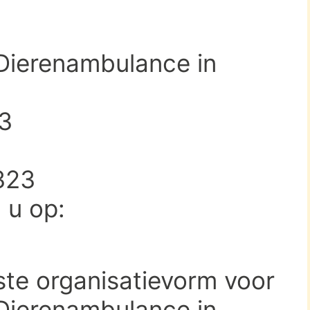
 Dierenambulance in
13
323
d u op:
ste organisatievorm voor
 Dierenambulance in