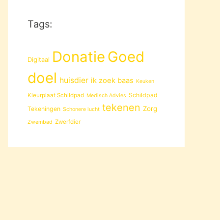
Tags:
Donatie
Goed
Digitaal
doel
huisdier
ik zoek baas
Keuken
Schildpad
Kleurplaat Schildpad
Medisch Advies
tekenen
Zorg
Tekeningen
Schonere lucht
Zwerfdier
Zwembad