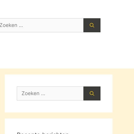
oek
ar:
Zoek
naar: