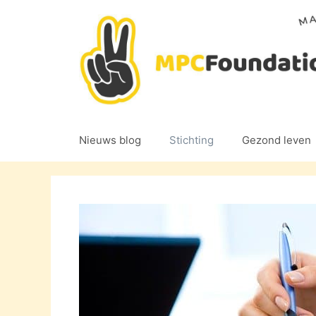
Ga
naar
de
inhoud
Nieuws blog
Stichting
Gezond leven