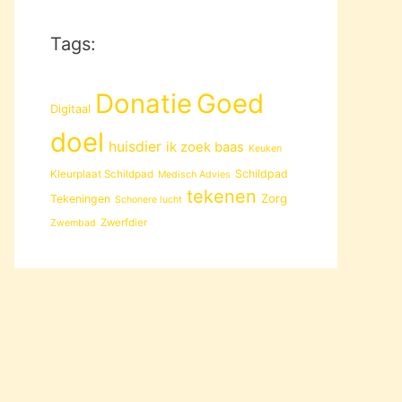
Tags:
Donatie
Goed
Digitaal
doel
huisdier
ik zoek baas
Keuken
Schildpad
Kleurplaat Schildpad
Medisch Advies
tekenen
Zorg
Tekeningen
Schonere lucht
Zwerfdier
Zwembad