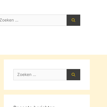
oek
ar:
Zoek
naar: