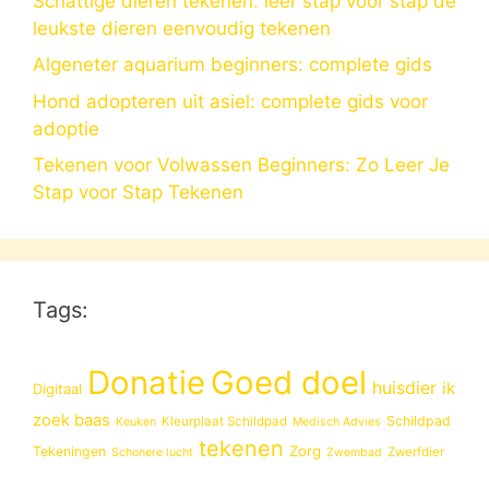
Schattige dieren tekenen: leer stap voor stap de
leukste dieren eenvoudig tekenen
Algeneter aquarium beginners: complete gids
Hond adopteren uit asiel: complete gids voor
adoptie
Tekenen voor Volwassen Beginners: Zo Leer Je
Stap voor Stap Tekenen
Tags:
Donatie
Goed doel
huisdier
ik
Digitaal
zoek baas
Schildpad
Kleurplaat Schildpad
Keuken
Medisch Advies
tekenen
Zorg
Tekeningen
Zwerfdier
Schonere lucht
Zwembad