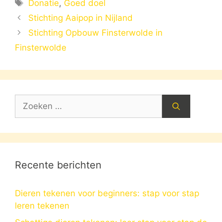
Tags
Donatie
,
Goed doel
Stichting Aaipop in Nijland
Stichting Opbouw Finsterwolde in
Finsterwolde
Zoek
naar:
Recente berichten
Dieren tekenen voor beginners: stap voor stap
leren tekenen