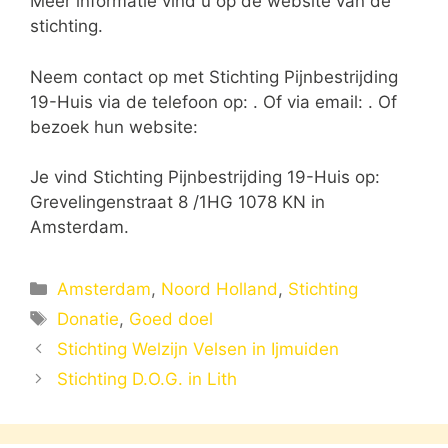
Meer informatie vind u op de website van de
stichting.
Neem contact op met Stichting Pijnbestrijding
19-Huis via de telefoon op: . Of via email:
. Of
bezoek hun website:
Je vind Stichting Pijnbestrijding 19-Huis op:
Grevelingenstraat 8 /1HG 1078 KN in
Amsterdam.
Categorieën
Amsterdam
,
Noord Holland
,
Stichting
Tags
Donatie
,
Goed doel
Stichting Welzijn Velsen in Ijmuiden
Stichting D.O.G. in Lith