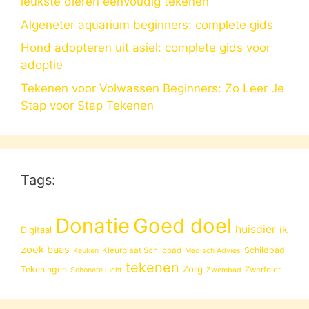
leukste dieren eenvoudig tekenen
Algeneter aquarium beginners: complete gids
Hond adopteren uit asiel: complete gids voor
adoptie
Tekenen voor Volwassen Beginners: Zo Leer Je
Stap voor Stap Tekenen
Tags:
Donatie
Goed doel
huisdier
ik
Digitaal
zoek baas
Schildpad
Kleurplaat Schildpad
Keuken
Medisch Advies
tekenen
Zorg
Tekeningen
Zwerfdier
Schonere lucht
Zwembad