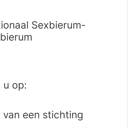
tionaal Sexbierum-
xbierum
d u op:
 van een stichting