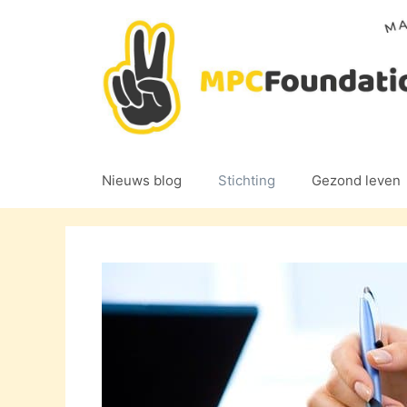
Ga
naar
de
inhoud
Nieuws blog
Stichting
Gezond leven