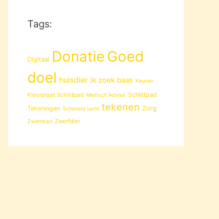
Tags:
Donatie
Goed
Digitaal
doel
huisdier
ik zoek baas
Keuken
Schildpad
Kleurplaat Schildpad
Medisch Advies
tekenen
Zorg
Tekeningen
Schonere lucht
Zwerfdier
Zwembad