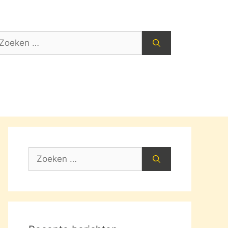
oek
ar:
Zoek
naar: