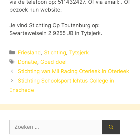
via de telefoon op: 511432427. Of via email:
. Of
bezoek hun website:
Je vind Stichting Op Toutenburg op:
Swarteweisein 2 9255 JB in Tytsjerk.
Categorieën
Friesland
,
Stichting
,
Tytsjerk
Tags
Donatie
,
Goed doel
Stichting van Mil Racing Oterleek in Oterleek
Stichting Schoolsport Ichtus College in
Enschede
Zoek
naar: