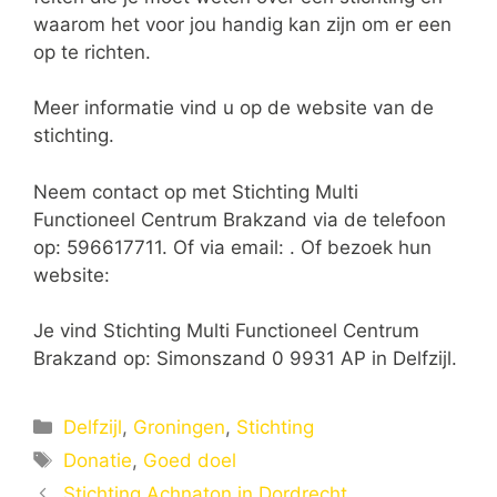
waarom het voor jou handig kan zijn om er een
op te richten.
Meer informatie vind u op de website van de
stichting.
Neem contact op met Stichting Multi
Functioneel Centrum Brakzand via de telefoon
op: 596617711. Of via email:
. Of bezoek hun
website:
Je vind Stichting Multi Functioneel Centrum
Brakzand op: Simonszand 0 9931 AP in Delfzijl.
Categorieën
Delfzijl
,
Groningen
,
Stichting
Tags
Donatie
,
Goed doel
Stichting Achnaton in Dordrecht