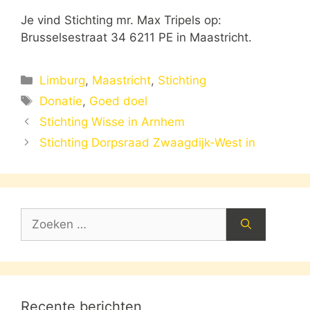
Je vind Stichting mr. Max Tripels op:
Brusselsestraat 34 6211 PE in Maastricht.
Categorieën
Limburg
,
Maastricht
,
Stichting
Tags
Donatie
,
Goed doel
Stichting Wisse in Arnhem
Stichting Dorpsraad Zwaagdijk-West in
Zoek
naar:
Recente berichten