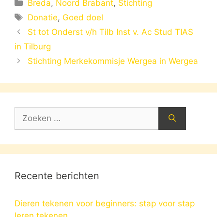
Categorieën
Breda
,
Noord Brabant
,
Stichting
Tags
Donatie
,
Goed doel
St tot Onderst v/h Tilb Inst v. Ac Stud TIAS
in Tilburg
Stichting Merkekommisje Wergea in Wergea
Zoek
naar:
Recente berichten
Dieren tekenen voor beginners: stap voor stap
leren tekenen