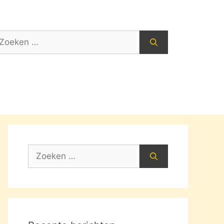
oek
ar:
Zoek
naar: