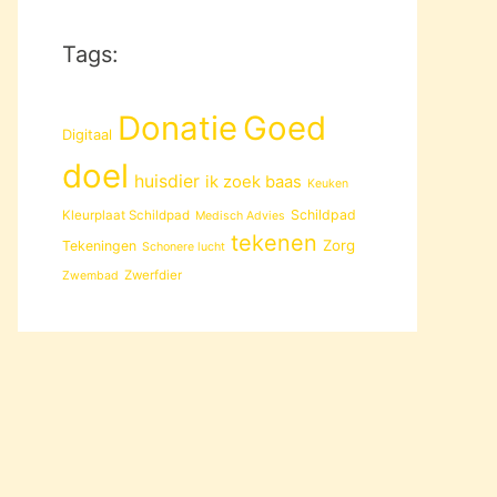
Tags:
Donatie
Goed
Digitaal
doel
huisdier
ik zoek baas
Keuken
Schildpad
Kleurplaat Schildpad
Medisch Advies
tekenen
Zorg
Tekeningen
Schonere lucht
Zwerfdier
Zwembad