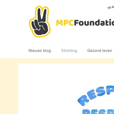
Ga
naar
de
inhoud
Nieuws blog
Stichting
Gezond leven