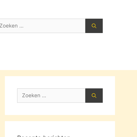
oek
ar:
Zoek
naar: