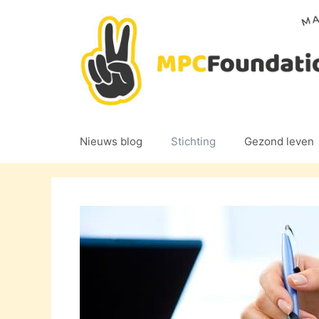
Ga
naar
de
inhoud
Nieuws blog
Stichting
Gezond leven