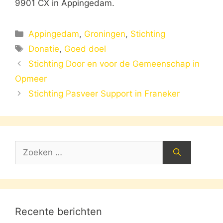
9901 CX in Appingedam.
Categorieën
Appingedam
,
Groningen
,
Stichting
Tags
Donatie
,
Goed doel
Stichting Door en voor de Gemeenschap in
Opmeer
Stichting Pasveer Support in Franeker
Zoek
naar:
Recente berichten