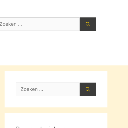
oek
ar:
Zoek
naar: