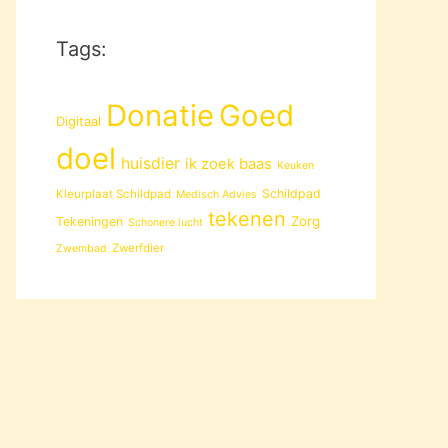
Tags:
Donatie
Goed
Digitaal
doel
huisdier
ik zoek baas
Keuken
Schildpad
Kleurplaat Schildpad
Medisch Advies
tekenen
Zorg
Tekeningen
Schonere lucht
Zwerfdier
Zwembad