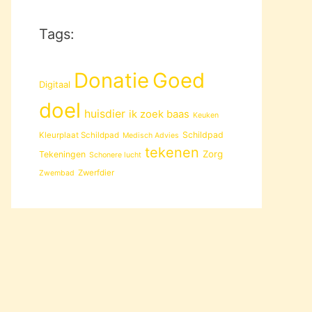
Tags:
Donatie
Goed
Digitaal
doel
huisdier
ik zoek baas
Keuken
Schildpad
Kleurplaat Schildpad
Medisch Advies
tekenen
Zorg
Tekeningen
Schonere lucht
Zwerfdier
Zwembad