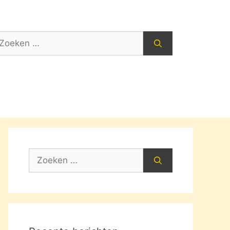
oek
ar:
Zoek
naar: