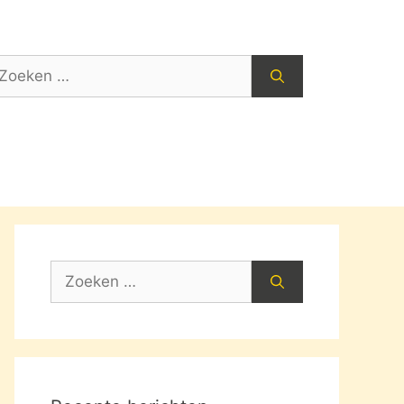
oek
ar:
Zoek
naar: