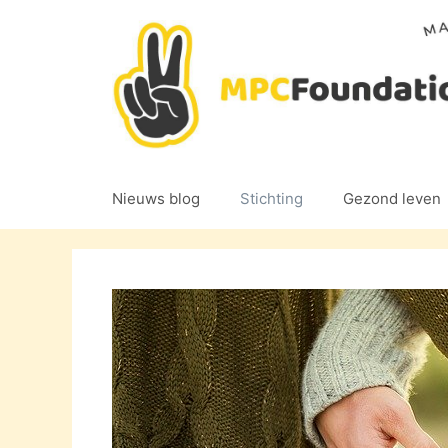
Ga
naar
de
inhoud
Nieuws blog
Stichting
Gezond leven