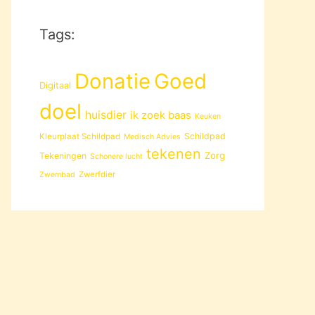
Tags:
Donatie
Goed
Digitaal
doel
huisdier
ik zoek baas
Keuken
Schildpad
Kleurplaat Schildpad
Medisch Advies
tekenen
Zorg
Tekeningen
Schonere lucht
Zwerfdier
Zwembad