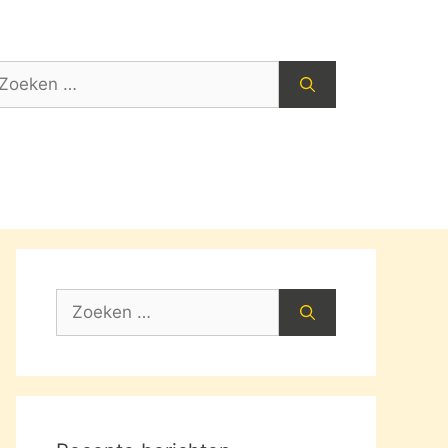
oek
ar:
Zoek
naar: