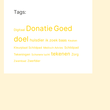
Tags:
Donatie
Goed
Digitaal
doel
huisdier
ik zoek baas
Keuken
Schildpad
Kleurplaat Schildpad
Medisch Advies
tekenen
Zorg
Tekeningen
Schonere lucht
Zwerfdier
Zwembad