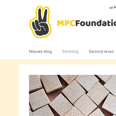
Ga
naar
de
inhoud
Nieuws blog
Stichting
Gezond leven