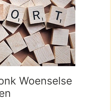
honk Woenselse
ven