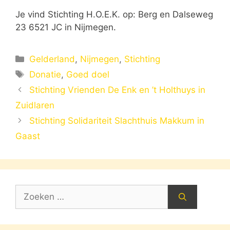
Je vind Stichting H.O.E.K. op: Berg en Dalseweg
23 6521 JC in Nijmegen.
Categorieën
Gelderland
,
Nijmegen
,
Stichting
Tags
Donatie
,
Goed doel
Stichting Vrienden De Enk en ’t Holthuys in
Zuidlaren
Stichting Solidariteit Slachthuis Makkum in
Gaast
Zoek
naar: