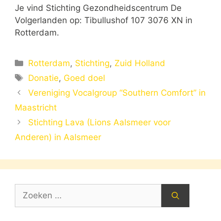
Je vind Stichting Gezondheidscentrum De
Volgerlanden op: Tibullushof 107 3076 XN in
Rotterdam.
Categorieën
Rotterdam
,
Stichting
,
Zuid Holland
Tags
Donatie
,
Goed doel
Vereniging Vocalgroup “Southern Comfort” in
Maastricht
Stichting Lava (Lions Aalsmeer voor
Anderen) in Aalsmeer
Zoek
naar: