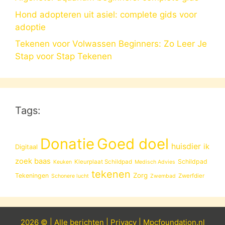
Hond adopteren uit asiel: complete gids voor
adoptie
Tekenen voor Volwassen Beginners: Zo Leer Je
Stap voor Stap Tekenen
Tags:
Donatie
Goed doel
huisdier
ik
Digitaal
zoek baas
Schildpad
Kleurplaat Schildpad
Keuken
Medisch Advies
tekenen
Zorg
Tekeningen
Zwerfdier
Schonere lucht
Zwembad
2026 © |
Alle
berichten
|
Privacy
|
Mpcfoundation.nl