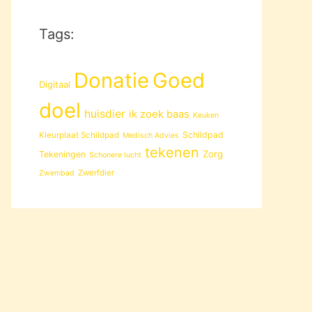
Tags:
Donatie
Goed
Digitaal
doel
huisdier
ik zoek baas
Keuken
Schildpad
Kleurplaat Schildpad
Medisch Advies
tekenen
Zorg
Tekeningen
Schonere lucht
Zwerfdier
Zwembad