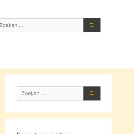
oek
ar:
Zoek
naar: