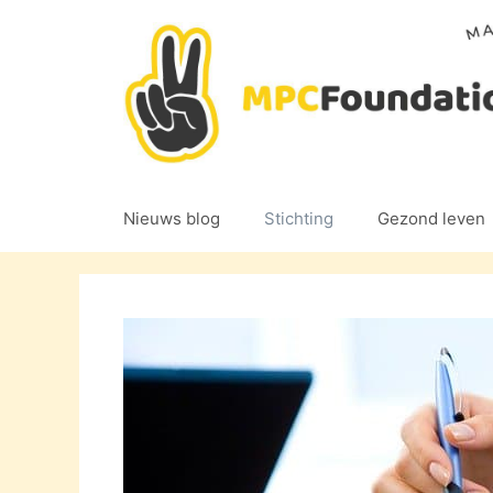
Ga
naar
de
inhoud
Nieuws blog
Stichting
Gezond leven