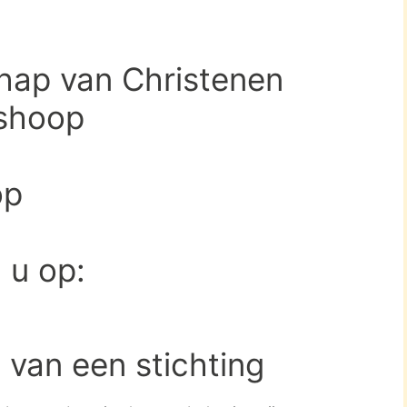
hap van Christenen
shoop
op
d u op:
 van een stichting