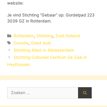
website:
Je vind Stichting “Gebaar” op: Gordelpad 223
3039 GZ in Rotterdam.
Categorieën
Rotterdam
,
Stichting
,
Zuid Holland
Tags
Donatie
,
Goed doel
Stichting Afact in Alblasserdam
Stichting Cultureel Centrum De Zaal in
Heythuysen
Zoek
naar: