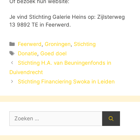
Of bezoek hun website:
Je vind Stichting Galerie Heins op: Zijlsterweg
13 9892 TE in Feerwerd.
Categorieën
Feerwerd
,
Groningen
,
Stichting
Tags
Donatie
,
Goed doel
Stichting H.A. van Beuningenfonds in
Duivendrecht
Stichting Financiering Swoka in Leiden
Zoek
naar: