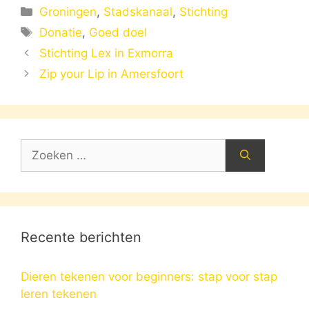
Categorieën
Groningen
,
Stadskanaal
,
Stichting
Tags
Donatie
,
Goed doel
Stichting Lex in Exmorra
Zip your Lip in Amersfoort
Zoek
naar:
Recente berichten
Dieren tekenen voor beginners: stap voor stap
leren tekenen