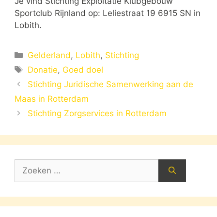
Je vind Stichting Exploitatie Klubgebouw
Sportclub Rijnland op: Leliestraat 19 6915 SN in
Lobith.
Categorieën
Gelderland
,
Lobith
,
Stichting
Tags
Donatie
,
Goed doel
Stichting Juridische Samenwerking aan de
Maas in Rotterdam
Stichting Zorgservices in Rotterdam
Zoek
naar: