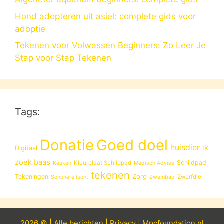
Hond adopteren uit asiel: complete gids voor
adoptie
Tekenen voor Volwassen Beginners: Zo Leer Je
Stap voor Stap Tekenen
Tags:
Donatie
Goed doel
huisdier
ik
Digitaal
zoek baas
Schildpad
Kleurplaat Schildpad
Keuken
Medisch Advies
tekenen
Zorg
Tekeningen
Zwerfdier
Schonere lucht
Zwembad
2026 © |
Alle
berichten
|
Privacy
|
Mpcfoundation.nl