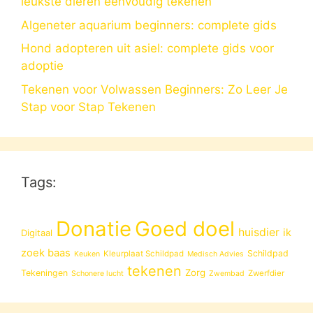
leukste dieren eenvoudig tekenen
Algeneter aquarium beginners: complete gids
Hond adopteren uit asiel: complete gids voor
adoptie
Tekenen voor Volwassen Beginners: Zo Leer Je
Stap voor Stap Tekenen
Tags:
Donatie
Goed doel
huisdier
ik
Digitaal
zoek baas
Schildpad
Kleurplaat Schildpad
Keuken
Medisch Advies
tekenen
Zorg
Tekeningen
Zwerfdier
Schonere lucht
Zwembad