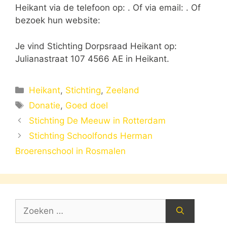
Heikant via de telefoon op: . Of via email:
. Of
bezoek hun website:
Je vind Stichting Dorpsraad Heikant op:
Julianastraat 107 4566 AE in Heikant.
Categorieën
Heikant
,
Stichting
,
Zeeland
Tags
Donatie
,
Goed doel
Stichting De Meeuw in Rotterdam
Stichting Schoolfonds Herman
Broerenschool in Rosmalen
Zoek
naar: