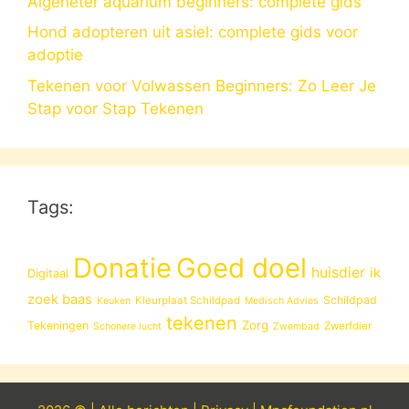
Algeneter aquarium beginners: complete gids
Hond adopteren uit asiel: complete gids voor
adoptie
Tekenen voor Volwassen Beginners: Zo Leer Je
Stap voor Stap Tekenen
Tags:
Donatie
Goed doel
huisdier
ik
Digitaal
zoek baas
Schildpad
Kleurplaat Schildpad
Keuken
Medisch Advies
tekenen
Zorg
Tekeningen
Zwerfdier
Schonere lucht
Zwembad