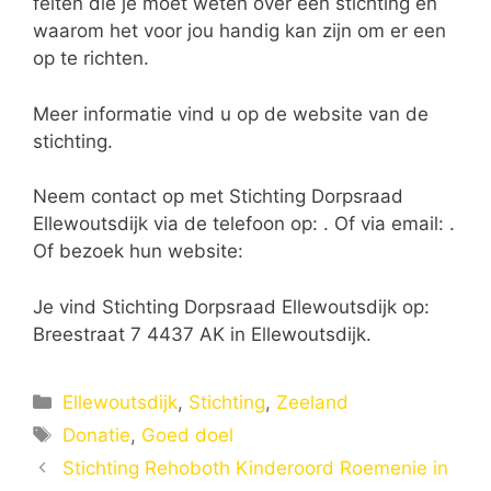
feiten die je moet weten over een stichting en
waarom het voor jou handig kan zijn om er een
op te richten.
Meer informatie vind u op de website van de
stichting.
Neem contact op met Stichting Dorpsraad
Ellewoutsdijk via de telefoon op: . Of via email:
.
Of bezoek hun website:
Je vind Stichting Dorpsraad Ellewoutsdijk op:
Breestraat 7 4437 AK in Ellewoutsdijk.
Categorieën
Ellewoutsdijk
,
Stichting
,
Zeeland
Tags
Donatie
,
Goed doel
Stichting Rehoboth Kinderoord Roemenie in