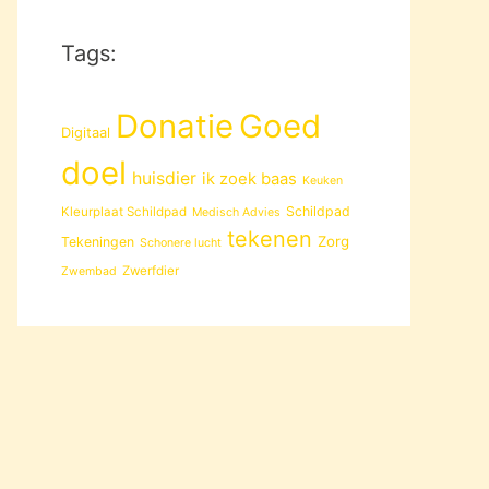
Tags:
Donatie
Goed
Digitaal
doel
huisdier
ik zoek baas
Keuken
Schildpad
Kleurplaat Schildpad
Medisch Advies
tekenen
Zorg
Tekeningen
Schonere lucht
Zwerfdier
Zwembad