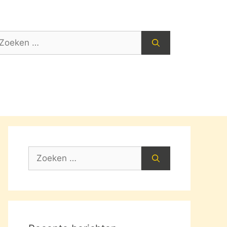
oek
ar:
Zoek
naar: