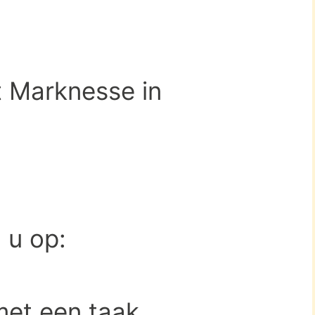
t Marknesse in
d u op:
met een taak