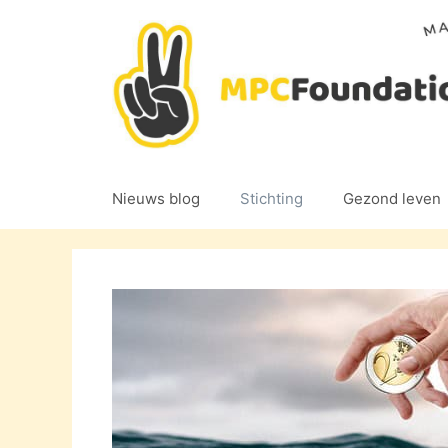
Ga
naar
de
inhoud
Nieuws blog
Stichting
Gezond leven