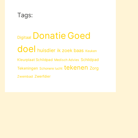
Tags:
Donatie
Goed
Digitaal
doel
huisdier
ik zoek baas
Keuken
Schildpad
Kleurplaat Schildpad
Medisch Advies
tekenen
Zorg
Tekeningen
Schonere lucht
Zwerfdier
Zwembad