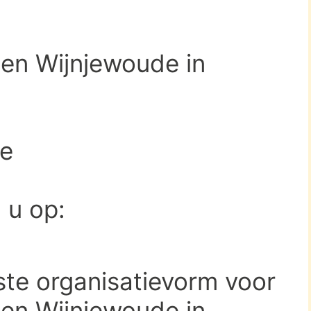
ten Wijnjewoude in
de
d u op:
ste organisatievorm voor
ten Wijnjewoude in