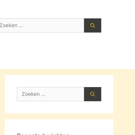
oek
ar:
Zoek
naar: