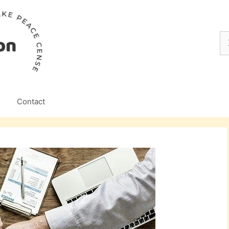
Z
na
Contact