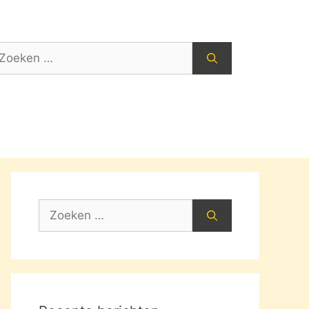
oek
ar:
Zoek
naar: