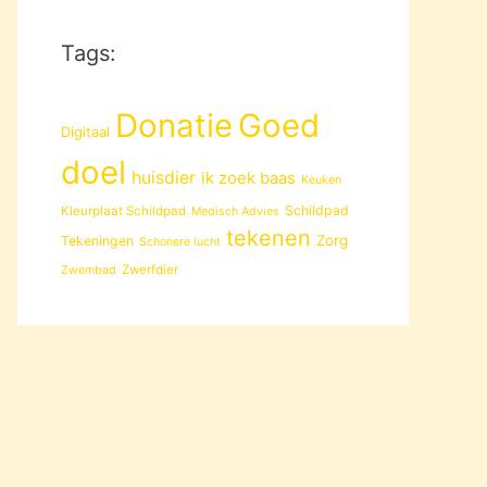
Tags:
Donatie
Goed
Digitaal
doel
huisdier
ik zoek baas
Keuken
Schildpad
Kleurplaat Schildpad
Medisch Advies
tekenen
Zorg
Tekeningen
Schonere lucht
Zwerfdier
Zwembad