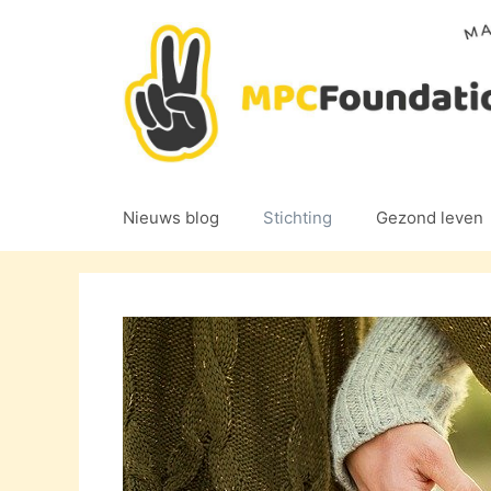
Ga
naar
de
inhoud
Nieuws blog
Stichting
Gezond leven