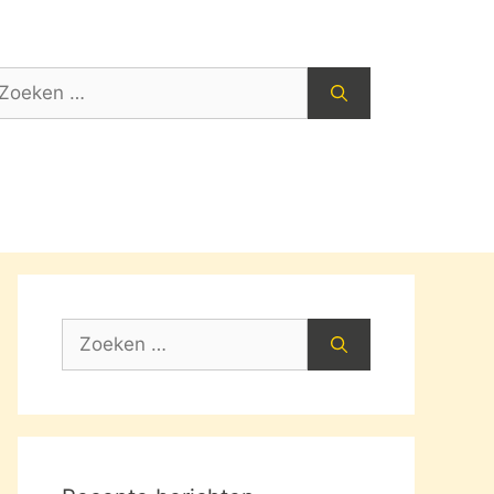
oek
ar:
Zoek
naar: