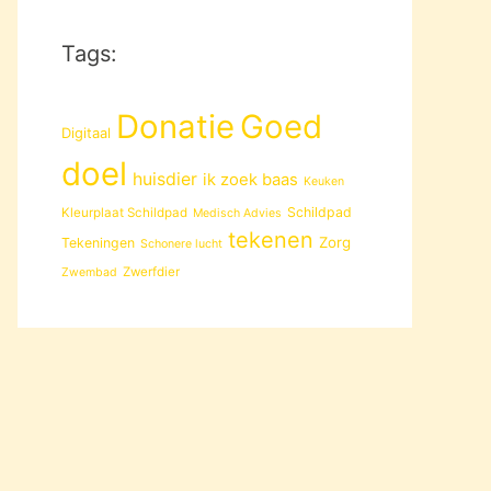
Tags:
Donatie
Goed
Digitaal
doel
huisdier
ik zoek baas
Keuken
Schildpad
Kleurplaat Schildpad
Medisch Advies
tekenen
Zorg
Tekeningen
Schonere lucht
Zwerfdier
Zwembad