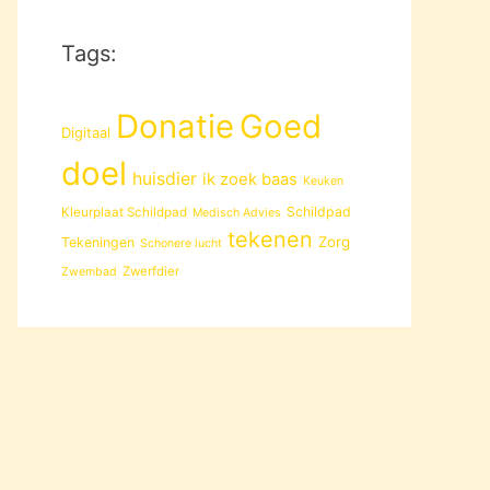
Tags:
Donatie
Goed
Digitaal
doel
huisdier
ik zoek baas
Keuken
Schildpad
Kleurplaat Schildpad
Medisch Advies
tekenen
Zorg
Tekeningen
Schonere lucht
Zwerfdier
Zwembad