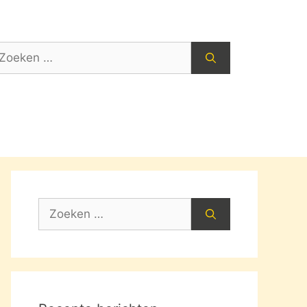
oek
ar:
Zoek
naar: