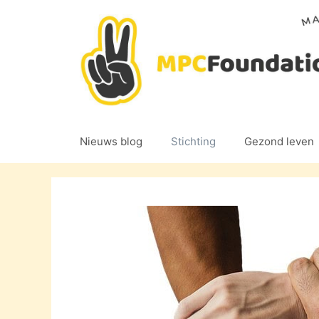
Ga
naar
de
inhoud
Nieuws blog
Stichting
Gezond leven