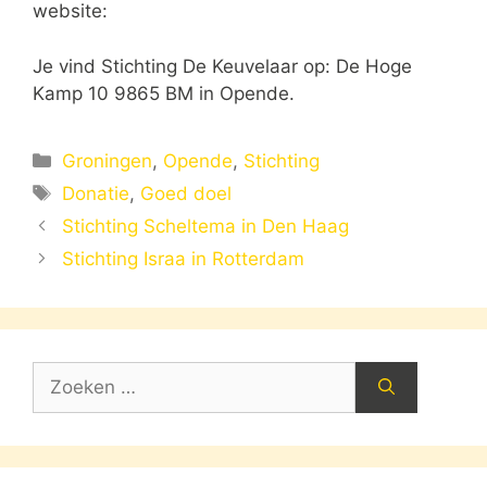
website:
Je vind Stichting De Keuvelaar op: De Hoge
Kamp 10 9865 BM in Opende.
Categorieën
Groningen
,
Opende
,
Stichting
Tags
Donatie
,
Goed doel
Stichting Scheltema in Den Haag
Stichting Israa in Rotterdam
Zoek
naar: