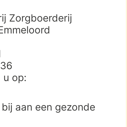
ij Zorgboerderij
 Emmeloord
d
736
d u op:
 bij aan een gezonde