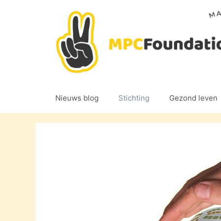
Ga
naar
de
inhoud
Nieuws blog
Stichting
Gezond leven