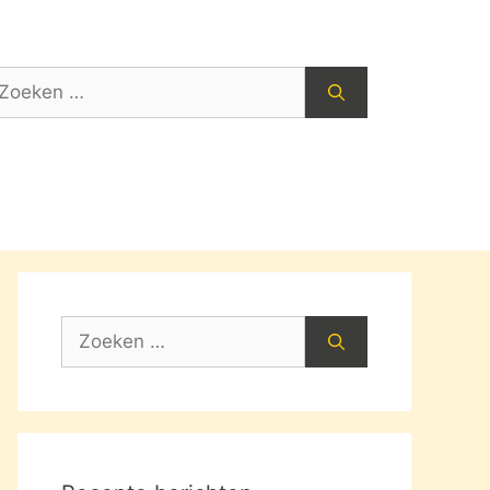
oek
ar:
Zoek
naar: