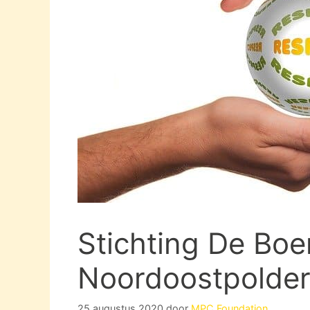
Stichting De Boer
Noordoostpolder
25 augustus 2020
door
MPC Foundation