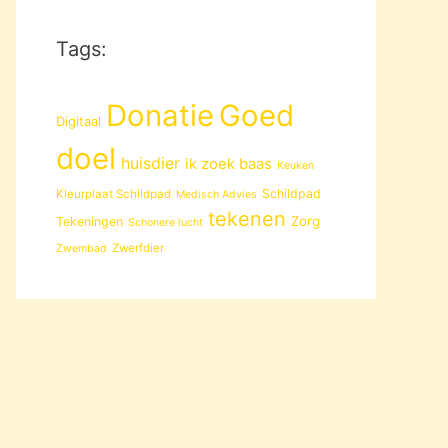
Tags:
Donatie
Goed
Digitaal
doel
huisdier
ik zoek baas
Keuken
Schildpad
Kleurplaat Schildpad
Medisch Advies
tekenen
Zorg
Tekeningen
Schonere lucht
Zwerfdier
Zwembad