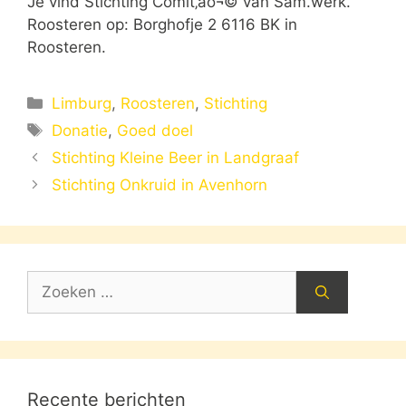
Je vind Stichting Comit‚àö¬© van Sam.werk.
Roosteren op: Borghofje 2 6116 BK in
Roosteren.
Categorieën
Limburg
,
Roosteren
,
Stichting
Tags
Donatie
,
Goed doel
Stichting Kleine Beer in Landgraaf
Stichting Onkruid in Avenhorn
Zoek
naar:
Recente berichten