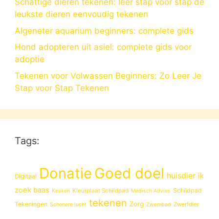
Schattige dieren tekenen: leer stap voor stap de
leukste dieren eenvoudig tekenen
Algeneter aquarium beginners: complete gids
Hond adopteren uit asiel: complete gids voor
adoptie
Tekenen voor Volwassen Beginners: Zo Leer Je
Stap voor Stap Tekenen
Tags:
Donatie
Goed doel
huisdier
ik
Digitaal
zoek baas
Schildpad
Kleurplaat Schildpad
Keuken
Medisch Advies
tekenen
Zorg
Tekeningen
Zwerfdier
Schonere lucht
Zwembad