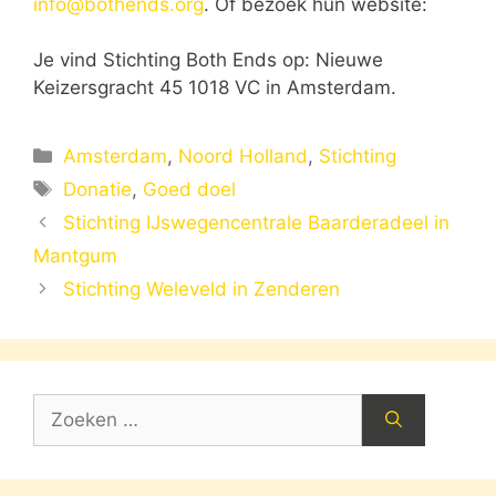
info@bothends.org
. Of bezoek hun website:
Je vind Stichting Both Ends op: Nieuwe
Keizersgracht 45 1018 VC in Amsterdam.
Categorieën
Amsterdam
,
Noord Holland
,
Stichting
Tags
Donatie
,
Goed doel
Stichting IJswegencentrale Baarderadeel in
Mantgum
Stichting Weleveld in Zenderen
Zoek
naar: