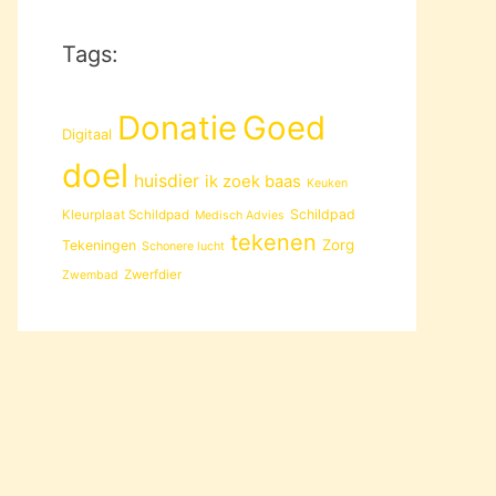
Tags:
Donatie
Goed
Digitaal
doel
huisdier
ik zoek baas
Keuken
Schildpad
Kleurplaat Schildpad
Medisch Advies
tekenen
Zorg
Tekeningen
Schonere lucht
Zwerfdier
Zwembad