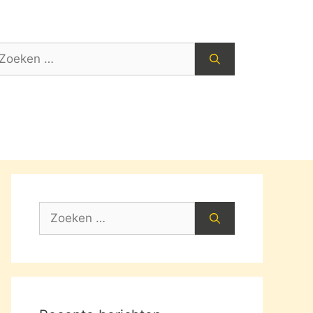
oek
ar:
Zoek
naar: