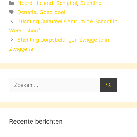
Categorieën
Noord Holland
,
Schiphol
,
Stichting
Tags
Donatie
,
Goed doel
Stichting Cultureel Centrum de Schoof in
Wervershoof
Stichting Dorpsbelangen Zwiggelte in
Zwiggelte
Zoek
naar:
Recente berichten