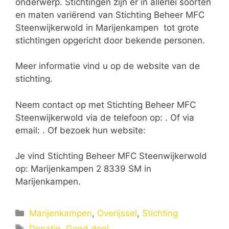
onderwerp. Stichtingen zijn er in allerlei soorten
en maten variërend van Stichting Beheer MFC
Steenwijkerwold in Marijenkampen tot grote
stichtingen opgericht door bekende personen.
Meer informatie vind u op de website van de
stichting.
Neem contact op met Stichting Beheer MFC
Steenwijkerwold via de telefoon op: . Of via
email:
. Of bezoek hun website:
Je vind Stichting Beheer MFC Steenwijkerwold
op: Marijenkampen 2 8339 SM in
Marijenkampen.
Categorieën
Marijenkampen
,
Overijssel
,
Stichting
Tags
Donatie
,
Goed doel