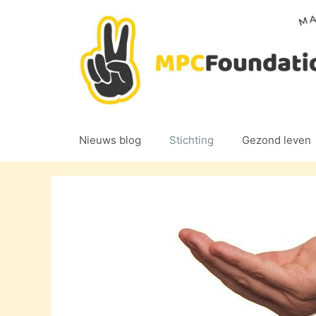
Ga
naar
de
inhoud
Nieuws blog
Stichting
Gezond leven