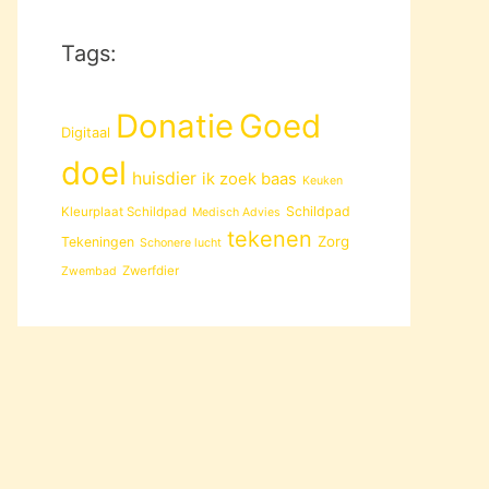
Tags:
Donatie
Goed
Digitaal
doel
huisdier
ik zoek baas
Keuken
Schildpad
Kleurplaat Schildpad
Medisch Advies
tekenen
Zorg
Tekeningen
Schonere lucht
Zwerfdier
Zwembad