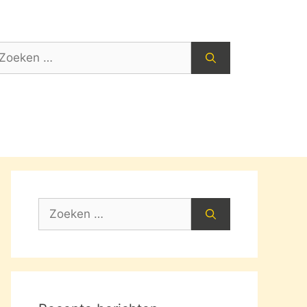
oek
ar:
Zoek
naar: