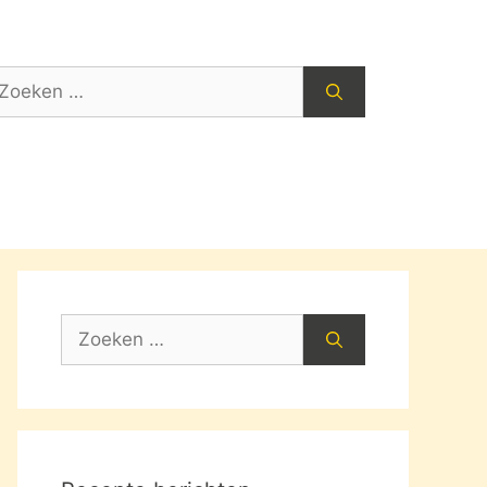
oek
ar:
Zoek
naar: