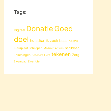
Tags:
Donatie
Goed
Digitaal
doel
huisdier
ik zoek baas
Keuken
Schildpad
Kleurplaat Schildpad
Medisch Advies
tekenen
Zorg
Tekeningen
Schonere lucht
Zwerfdier
Zwembad