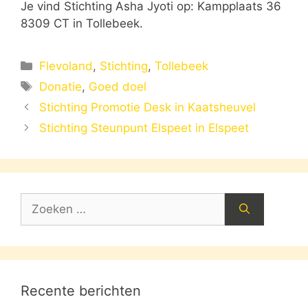
Je vind Stichting Asha Jyoti op: Kampplaats 36
8309 CT in Tollebeek.
Categorieën
Flevoland
,
Stichting
,
Tollebeek
Tags
Donatie
,
Goed doel
Stichting Promotie Desk in Kaatsheuvel
Stichting Steunpunt Elspeet in Elspeet
Zoek
naar:
Recente berichten