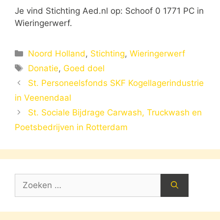
Je vind Stichting Aed.nl op: Schoof 0 1771 PC in
Wieringerwerf.
Categorieën
Noord Holland
,
Stichting
,
Wieringerwerf
Tags
Donatie
,
Goed doel
St. Personeelsfonds SKF Kogellagerindustrie
in Veenendaal
St. Sociale Bijdrage Carwash, Truckwash en
Poetsbedrijven in Rotterdam
Zoek
naar: