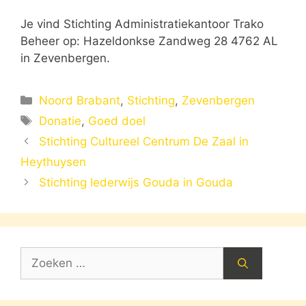
Je vind Stichting Administratiekantoor Trako
Beheer op: Hazeldonkse Zandweg 28 4762 AL
in Zevenbergen.
Categorieën
Noord Brabant
,
Stichting
,
Zevenbergen
Tags
Donatie
,
Goed doel
Stichting Cultureel Centrum De Zaal in
Heythuysen
Stichting Iederwijs Gouda in Gouda
Zoek
naar: