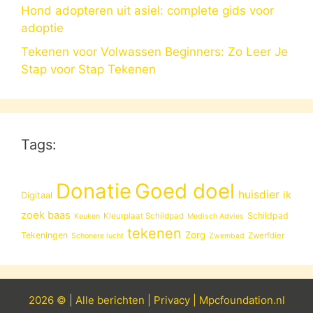
Hond adopteren uit asiel: complete gids voor
adoptie
Tekenen voor Volwassen Beginners: Zo Leer Je
Stap voor Stap Tekenen
Tags:
Donatie
Goed doel
huisdier
ik
Digitaal
zoek baas
Schildpad
Kleurplaat Schildpad
Keuken
Medisch Advies
tekenen
Zorg
Tekeningen
Zwerfdier
Schonere lucht
Zwembad
2026 © |
Alle
berichten
|
Privacy
|
Mpcfoundation.nl