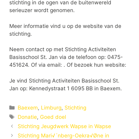
stichting in de ogen van de buitenwereld
serieuzer wordt genomen.
Meer informatie vind u op de website van de
stichting.
Neem contact op met Stichting Activiteiten
Basisschool St. Jan via de telefoon op: 0475-
451624. Of via email:
. Of bezoek hun website:
Je vind Stichting Activiteiten Basisschool St.
Jan op: Kennedystraat 1 6095 BB in Baexem.
Categorieën
Baexem
,
Limburg
,
Stichting
Tags
Donatie
,
Goed doel
Stichting Jeugdwerk Wapse in Wapse
Stichting Mari√´nberg-Oekra√Øne in