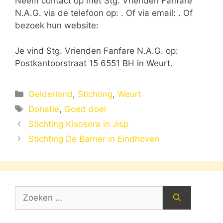
Neem contact op met Stg. Vrienden Fanfare
N.A.G. via de telefoon op: . Of via email:
. Of
bezoek hun website:
Je vind Stg. Vrienden Fanfare N.A.G. op:
Postkantoorstraat 15 6551 BH in Weurt.
Categorieën
Gelderland
,
Stichting
,
Weurt
Tags
Donatie
,
Goed doel
Stichting Kisosora in Jisp
Stichting De Barrier in Eindhoven
Zoek
naar: